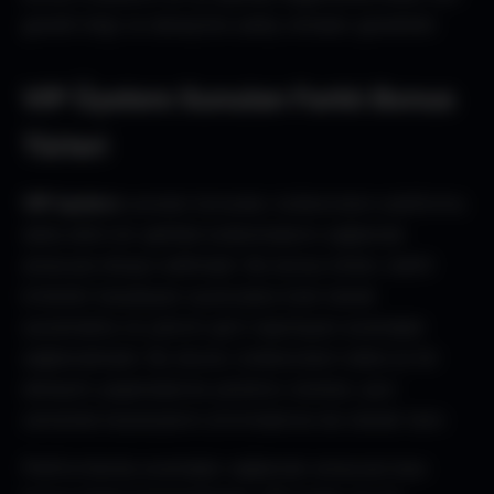
gerekli bilgi ve deneyime sahip olmaları gereklidir.
VIP Üyelere Sunulan Farklı Bonus
Türleri
VIP üyelere
sunulan bonuslar, kullanıcıların platformu
daha etkin bir şekilde kullanmalarını sağlamak
amacıyla dizayn edilmiştir. Bu bonus türleri, belirli
kriterleri karşılayan oyunculara özel olarak
sunulmakta ve yatırım şartı taşımayan avantajlar
sağlamaktadır. Bu durum, kullanıcıların daha iyi bir
deneyim yaşamalarına yardımcı olurken, aynı
zamanda kazançlarını artırmalarına da olanak tanır.
Platformlarda avantajlar sağlamak amacıyla bazı