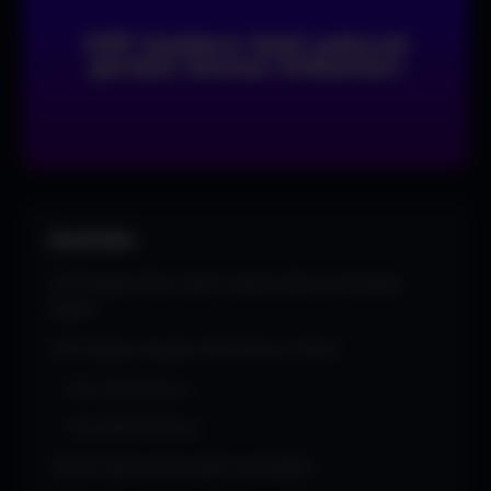
İçindekiler
VIP Üyelere Özel Yatırım Şartsız Bonus İmkanları
Nedir?
VIP Üyelere Sunulan Farklı Bonus Türleri
Para İade Bonusu
Hoş Geldin Bonusu
Yatırım Şartsız Bonusların Avantajları