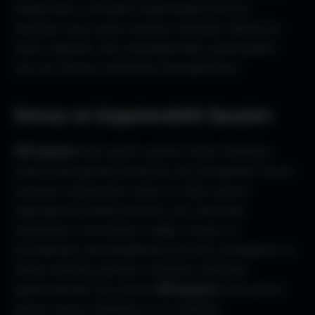
Kullanıcıların, bonusları kullanmadan önce bu
faktörleri iyice analiz etmeleri önemlidir. Bilinçli bir
seçim yaparak, hem avantajlarından yararlanabilir
hem de olumsuz etkilerden kaçınabilirsiniz.
Sonuç ve Uygulanabilir İpuçları
VIP üyelere
özel yatırım şartsız bonus imkanları,
yatırım dünyasında önemli bir yer tutmaktadır. Bu tür
bonuslar, kullanıcıların daha az riskle yatırım
yapmalarına olanak tanırken, aynı zamanda
kazançlarını artırmalarını sağlar. Ancak, bu
bonuslardan yararlanabilmek için bazı stratejilerin ve
dikkat edilmesi gereken noktaların bilinmesi
gerekmektedir. Bu yazıda,
VIP üyelere
özel yatırım
şartsız bonus imkanlarını en iyi şekilde