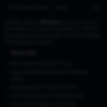
Yatırım Şartsız Bonus
90 gün
Yok
Bu bilgiler ışığında,
VIP üyelere
özel yatırım şartsız
bonuslardan en iyi şekilde yararlanmak için belirli bir
plan oluşturmak faydalı olacaktır. Bunun için aşağıda
belirtilen adımlar izlenebilir:
Aksiyon Planı:
Bonus şartlarını dikkatlice okuyun.
Hangi oyunlarda bonusun geçerli olduğunu
öğrenin.
Bonusun geçerlilik süresini takip edin.
Çevrim şartlarını göz önünde bulundurun.
Düzenli olarak hesaplarınıza göz atın.