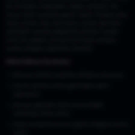
da, bonusların kullanılabilir olduğu oyunlardır. Her
bonus, belirli oyunlarda geçerli olabilir. Özellikle slots,
masa oyunları veya canlı kasino oyunları gibi farklı
seçenekler arasında değişkenlik gösteren kurallar
vardır. Bu nedenle, bonusunuzun hangi oyunlarla
uyumlu olduğunu öğrenmek önemlidir.
Dikkat Edilmesi Gerekenler:
Bonusun kullanım koşullarını detaylıca okuyunuz.
Çevrim şartlarını yerine getirmeden çekim
yapmayınız.
Bonusun geçerlilik süresi sona ermeden
kullanmaya dikkat ediniz.
Hangi oyunlarda bonusun geçerli olduğunu kontrol
ediniz.