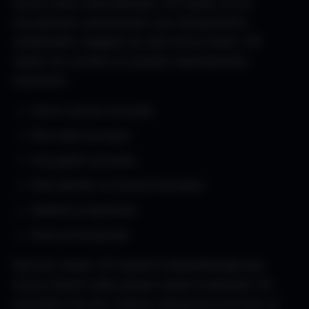
bonus türleri bulunmaktadır. VIP üyeler, bu tür
bonuslardan yararlanarak oyun deneyimlerini
iyileştirebilir. Aşağıda yer alan bonus türleri, VIP
üyeler için sunulan en popüler seçeneklerden
bazılarıdır:
Yatırım şartsız bonuslar
Para iade bonusları
Hoş geldin bonusları
Özel etkinlik ve turnuva bonusları
Sadakat programları
Özel promosyonlar
Buna ek olarak, VIP üyelerin kullanabileceği bazı
bonus türlerini daha detaylı olarak inceleyelim. Bu
bonusların her biri, kullanıcı deneyimini artırmak ve