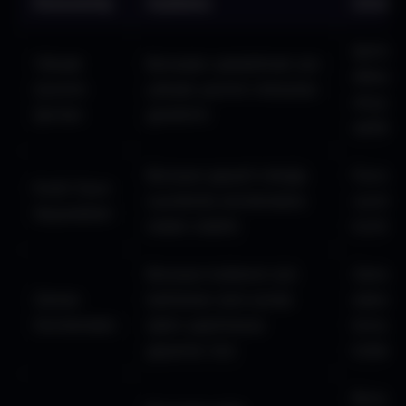
Dezavantaj
Açıklama
Çözüm 
Şartları
Yüksek
Bonusları çekebilmek için
dikkatli
Çevirim
yüksek çevirim miktarları
okuyara
Şartları
gerektirir.
sahibi o
Bonusun geçerli olduğu
Favori
Kısıtlı Oyun
oyunlarda sınırlamalara
oyunları
Seçenekleri
neden olabilir.
kontrol 
Bonusun kullanımı için
Zamanı 
Zaman
belirlenen süre içinde
ederek
Sınırlamaları
işlem yapılmazsa
bonusu
geçersiz olur.
kullanın
Bonusu