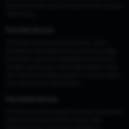
daha fazla kazanç elde etme fırsatı sunmak amacıyla
tasarlanmıştır.
Para İade Bonusu
VIP üyelere sunulan para iade bonusları, belirli
dönemlerde veya kayıplara karşı bir koruma sağlar.
Bu bonuslar, oyuncuların kaybederken bile belli bir
yüzdelik oranında geri ödeme alabilmelerine olanak
tanır. Böylece VIP üyeler, kayıplarını minimize ederek
oyun deneyimlerini iyileştirebilirler.
Hoş Geldin Bonusu
VIP üyelere yönelik hoş geldin bonusları, yeni üyelerin
platforma katılmasıyla birlikte sunulan cazip
tekliflerden biridir. Bu bonuslar genellikle ilk