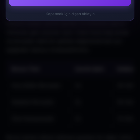
İlk olarak, her bonusun kendine özgü şartları olduğu
Kapatmak için dışarı tıklayın
unutulmamalıdır. Bu koşullar genellikle bonusun
kullanım süresi, çevrim şartları ve minimum yatırım
miktarları gibi unsurları içerir. Daha fazla bilgi almak
ve bonusları etkili bir şekilde değerlendirmek için
aşağıdaki tabloyu inceleyebilirsiniz.
Bonus Türü
Çevrim Şartı
Kullanım 
Hoş Geldin Bonusları
3x
30 Gün
Sadakat Bonusları
5x
60 Gün
Özel Kampanyalar
2x
15 Gün
Bonus alırken dikkat edilmesi gereken bir diğer nokta