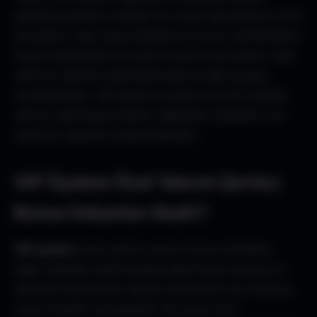
edilmesi gereken noktalar ile uzman görüşlerine ve bu
bonusların olası dezavantajlarına da yer verilmektedir.
Sonuç bölümünde ise yatırım şartsız bonusların nasıl
etkili bir şekilde kullanılabileceği ile ilgili ipuçları
sunulmaktadır. VIP üyelere sunulan bu özel fırsatlar,
yatırım yapmadan kazanç sağlamak isteyenler için
cazip bir seçenek oluşturmaktadır.
VIP Üyelere Özel Yatırım Şartsız
Bonus İmkanları Nedir?
VIP üyelere
özel yatırım şartsız bonus imkanları,
bağlı oldukları platformlarda daha fazla avantaj ve
ayrıcalık elde etmek isteyen kullanıcılar için oldukça
cazip fırsatlar sunmaktadır. Bu bonus türü,