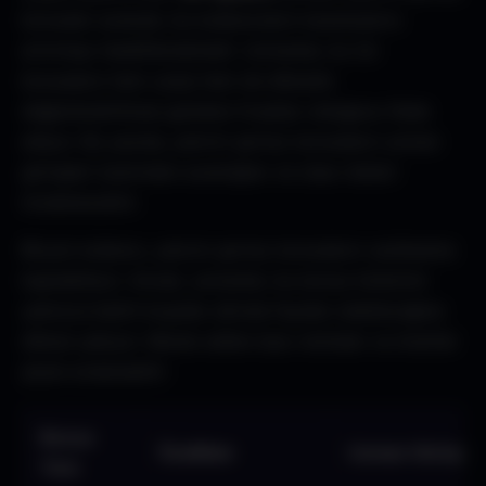
bonuslar sunarak, bu kullanıcıların kazançlarını
artırmayı hedeflemektedir. Uzmanlar, bu tür
bonusların hem cazip hem de dikkatle
değerlendirilmesi gereken fırsatlar olduğunu ifade
ediyor. Bu yazıda, yatırım şartsız bonusların uzman
görüşleri üzerinden avantajları ve olası riskleri
incelenecektir.
Birçok kullanıcı, yatırım şartsız bonusların cazibesine
kapılabiliyor. Ancak, uzmanlar, bu bonus türlerinin
yalnızca belirli koşullar altında faydalı olabileceğine
dikkat çekiyor. Merak edilen bazı noktalar ve öneriler
şöyle sıralanabilir:
Bonus
Özellikler
Uzman Görüşü
Türü