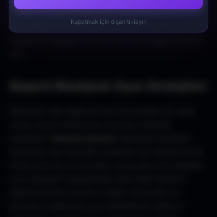
miktarını artırmaya teşvik edilebilir ve
Kapatmak için dışarı tıklayın
kaybettiklerinde başlangıç seviyesine geri döner. Bu
uygulama, kayıpları kontrol altında tutmaya yardımcı
olur.
Başarılı Blackjack Oyun Stratejileri
Blackjack, hem eğlenceli hem de stratejik bir masa
oyunu olması dolayısıyla oyuncular arasında
popülerdir.
Deneme bonusu
kullanarak blackjack
oynamak, yeni stratejiler denemek için mükemmel bir
fırsat sunar. Bu tür bonuslar, oyunculara risk almadan
oyun deneyimi kazandırarak daha etkili taktikler
geliştirmelerine yardımcı olabilir. Oyuncular, bu
bonusları kullanarak oyun dinamiklerini daha iyi