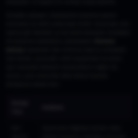
anlayabilir ve başarılı bir strateji oluşturabilirler.
Stratejik yaklaşım, blackjackte kazanma şansını
artırmanın en etkili yollarından biridir. Oyuncular, kart
sayma gibi teknikler ya da temel blackjack stratejileri
ile kazanma olasılıklarını yükseltebilir.
Deneme
bonusu
sayesinde riski minimize edip bu stratejileri
test etmek, oyuncuları ciddi kayıplardan korurken
aynı zamanda deneyim kazanmalarını sağlar. Bu
durum, oyun sürecinde daha bilinçli kararlar
almalarına olanak tanır.
Strateji
Açıklama
Türü
Kart
Oyuncunun dağıtılan kartları takip
Sayma
ederek kazanma olasılığını artırması.