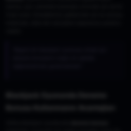
kalmaz, aynı zamanda kazançları artırmak için de bir
fırsat sunar. Stratejilerinizi geliştirmek için bu bonusu
kullanmak, daha ileri seviyelere ulaşmanıza yardımcı
olabilir.
“Başarılı bir blackjack oyuncusu olmak için
deneme bonuslarını doğru bir şekilde
değerlendirmek gerekmektedir.”
Blackjack Oyununda Deneme
Bonusu Kullanmanın Avantajları
Online blackjack oyunlarında
deneme bonusu