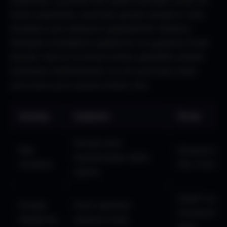
kullanmak, oyuncular için çeşitli avantajlar sunar. Bu
bonus sayesinde, oyuncular gerçek paralarını riske
atmadan oyun deneyimi yaşayabilirler. Böylece,
blackjack stratejilerini geliştirme ve uygulama fırsatı
bulurlar. Ayrıca, bu bonus miktarı genellikle yüksek
tutarlarda olabilmektedir, bu da oyunculara daha
uzun süre oyun oynama imkanı verir.
Avantaj
Açıklama
Örnek
Gerçek para
Risk
Deneme bonu
kaybetmeden bahis
Yönetimi
100 TL’lik ba
yapma
Çeşitli oyun
Strateji
Farklı taktikleri
varyasyonları
Geliştirme
deneme fırsatı
etme