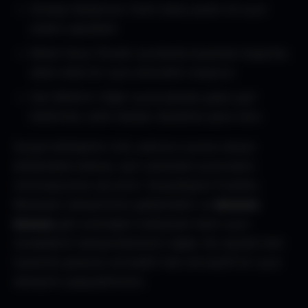
Strateji Geliştirme: Farklı bakış açıları ile oyun
analizi yapılabilir.
Rahat Hava: Önceki oyunlarda kazanılan başarılar,
daha rahat bir oyun atmosferi oluşturur.
Geri Bildirim: Diğer oyunculardan gelen geri
bildirimler, anlık hataları düzeltme şansı tanır.
Sosyal etkileşimin rolü, yalnızca oyunun akışını
etkilemekle kalmaz, aynı zamanda oyuncuların
motivasyonunu da artırır. Sosyalleşme fırsatları,
Blackjack deneyiminizi geliştirebilir ve
deneme
bonusu
gibi avantajları kullanarak farklı oyun
stratejilerini deneyimlemenizi sağlar. Bu sayede hem
kazanma şansınızı artırabilir hem de keyifli bir oyun
deneyimi yaşayabilirsiniz.