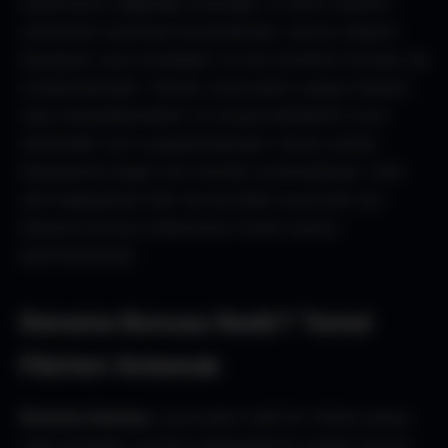
kullanmanın sağladığı avantajlar ve etkili kullanım
yöntemleri üzerinde durulmaktadır. Ayrıca, başarılı
blackjack oyun stratejileri ve risk yönetimi konuları da
incelenmektedir. Yazıda, oyuncuların yaygın hataları
nasıl önleyebilecekleri ve sosyal etkileşimin oyun
üzerindeki rolü vurgulanmaktadır. Sonuç olarak,
blackjackte başarı için öneriler sunulmaktadır. Hem
yeni başlayanlar hem de tecrübeli oyuncular için
deneme bonusu kullanmanın önemi açıkça
belirtilmektedir.
Deneme Bonusu Nedir? Temel
Fikirleri Anlamak
Deneme bonusu
, oyuncuların belli bir miktar parayı
riske atmadan oyunları denemelerine olanak tanıyan