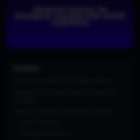
İçindekiler
Deneme Bonusu Nedir? Temel Fikirleri Anlamak
Blackjack Oyununda Deneme Bonusu Kullanmanın
Avantajları
Blackjack Taktiklerinde Etkili Kullanım Yöntemleri
Taktiklerin Açıklaması
Pratik Uygulama Örnekleri