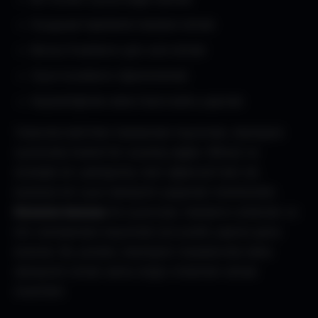
Duygusal tepkilerle hareket etmek
Bonus fırsatlarını göz ardı etmek
Oyun kurallarını öğrenmemek
Kaybettiğinde daha fazla bahis yapmak
Yukarıda belirtilen hatalardan kaçınmak, blackjack
oyununda önemli bir avantaj sağlar. Bilinçli ve
stratejik bir yaklaşımla, hem eğlenceli hem de
kazançlı bir oyun deneyimi yaşamak mümkündür.
Deneme bonusu
ile oyuncular, hatalarını anlamak ve
kör noktalardan kaçınmak için pratik yapma şansı
bulurlar. Bu yüzden, blackjack masalarında daha
deneyimli olmak adına doğru önlemleri almak
önemlidir.