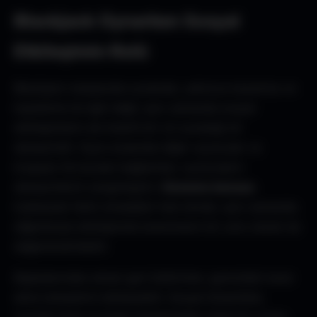
Blackjack Oynarken Sosyal
Etkileşimin Rolü
Blackjack masasında oynamak, yalnızca kazanma ve
kaybetme ile ilgili değil, aynı zamanda sosyal
etkileşimlerin de önemli bir rol oynadığı bir
deneyimdir. Oyun sırasında diğer oyuncular ve
krupiyer ile kurulan bağlantılar, oyuncuların
deneyimlerini zenginleştirir.
Deneme bonusu
kullanarak farklı stratejileri test etmek, aynı zamanda
diğerleriyle etkileşimde bulunmanın bir yolu olarak da
değerlendirilebilir.
Başkalarından alınan geri bildirimler, game’deki karar
alma süreçlerini etkileyebilir. Sosyal dinamikler,