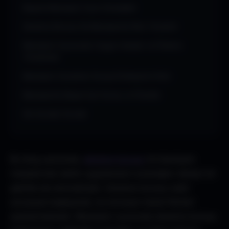
Başarılı Blackjack Oyun Stratejileri
Deneme Bonusu İle Blackjackte Risk Yönetimi
Blackjack Oyununda Yaygın Hatalar ve Önleme
Yöntemleri
Blackjack Oynarken Sosyal Etkileşimin Rolü
Blackjackte Başarı İçin Sonuç ve Öneriler
Sık Sorulan Sorular
Bu blog yazısında,
deneme bonusu
ile blackjack
masalarında taktik uygulamanın avantajları detaylı bir
şekilde ele alınmaktadır. Deneme bonusu nedir
sorusuyla başlayarak, bu bonusun temel fikirleri
açıklanmaktadır. Blackjack oyununda deneme bonusu