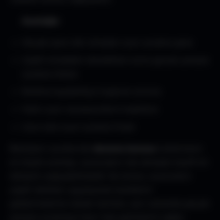
Avantajlar
Gerçek para riski olmadan oyun oynama şansı
Çeşitli stratejileri denedikten sonra gerçek parayla
oynama imkanı
İlerleme kaydettikçe özgüven artırma
Farklı oyun varyasyonlarını keşfetme
Uzun süre oyun oynama fırsatı
Blackjack oyunlarında
deneme bonusu
kullanmanın
en büyük avantajı, oyuncuların risk almadan keyifli bir
deneyim yaşayabilmesidir. Bu bonus, oyuncuların
çeşitli taktikler uygulayarak kendilerini
geliştirmelerine olanak tanırken, aynı zamanda gerçek
parayla oynamaya hazır hale gelmelerini sağlar.