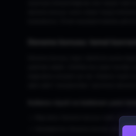
seçimiyle birleştirildiğinde hem düşük riskli h
deneme bonusu veren siteler hangi kriterlerle se
bulacaksınız. Örnek karşılaştırmalarda yalnızc
Deneme bonusu: temel kavram
Deneme bonusu; kayıt, telefon/e-posta doğrul
şeklinde olabilir. 2026’da öne çıkan trendler a
doğrulama süreçleri yer alır. Kullanıcı niyeti 
adım adım” süreçlerinden “çevrimsiz deneme b
Kullanıcı niyeti ve beklenen yanıt türl
Bilgi alma: Deneme bonusu nedir, hangi oyu
Karşılaştırma: Deneme bonusu veren en iyi c