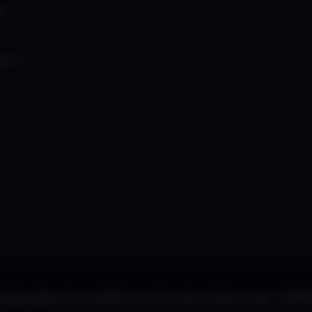
ar
laşım
a başlamadan önce platformu test etme fırsatı sunar. 2026’d