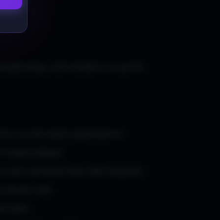
Burada amaç, süre kısıtlarını ve çevrim
olur ve süre kaybı yaşamazsınız.
t olarak saklayın.
e canlı oyunlarda katkı daha düşüktür.
ana devam edin.
ik bahis.