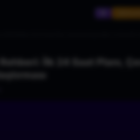
Güncel 
026 Rehberi: İlk 24 Saat Planı, Çevrimsiz Seçenekler ve Güvenilir Ca
hberi: İlk 24 Saat Planı, Çe
laştırması
r