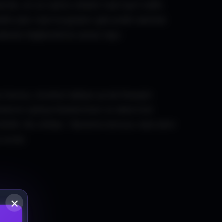
e, en iyi casino siteleri nasıl ayırt edilir,
lik plan nasıl kurgulanır gibi pratik adımları
blolar bilgilendirme amacı taşır.
z bonus, ücretsiz bakiye ya da freespin
larının açıkça listelenmesi ve daha hızlı
nilirlik. Bu rehber, “deneme bonusu nasıl alınır
 sunar.
×