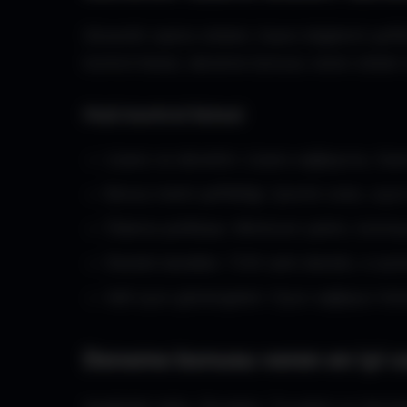
Güvenilir casino siteleri, lisans bilgilerini ş
kontrol listesi, deneme bonusu veren siteler i
Hızlı kontrol listesi
Lisans ve denetim: Lisans sağlayıcısı, lisa
Bonus metni şeffaflığı: Çevrim oranı, oyun
Ödeme politikası: Minimum çekim, komisyon
Destek kanalları: 7/24 canlı destek, e-pos
Adil oyun göstergeleri: Oyun sağlayıcı liste
Deneme bonusu veren en iyi cas