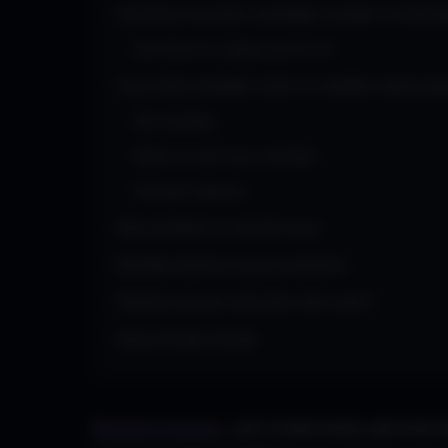
Çevrimsiz bonuslar: avantajlar, koşullar ve istisnal
Çevrimsiz mi, düşük çevrim mi?
Oyun bazlı stratejiler: katkı ve volatilite odaklı yak
Slot stratejisi
Masa ve canlı oyun stratejisi
Freespin kullanımı
Risk yönetimi ve sorumlu oyun
Mobilde deneme bonusu deneyimi
Deneme bonusu nasıl alınır adım adım?
Sıkça Sorulan Sorular
Deneme bonusu
, yeni kullanıcılara yatırıml