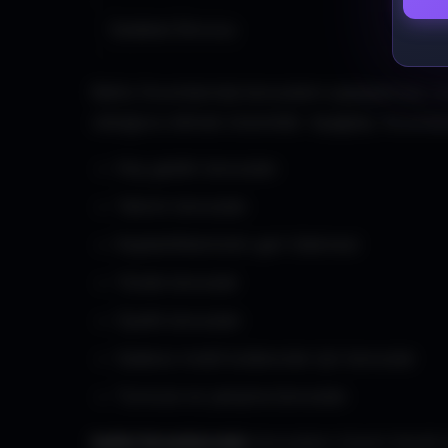
Sadakat Bonusu
Bahis forumlarında bonusların paylaşılması, ku
olduğunu bilmek önemlidir. Aşağıda, forumlar
Hoş geldin bonusları
Yatırım bonusları
Kaybettiklerinizin geri ödemesi
Yüzde bonuslar
Üyelik bonusları
Sadece mobil kullanıcılar için bonuslar
Turnuva ve yarışma bonusları
bahis forumlarında
bonusların önemi büyük bir