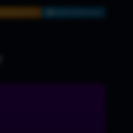
Deneme Bonusları
Telegram Sohbet Kanalı
i