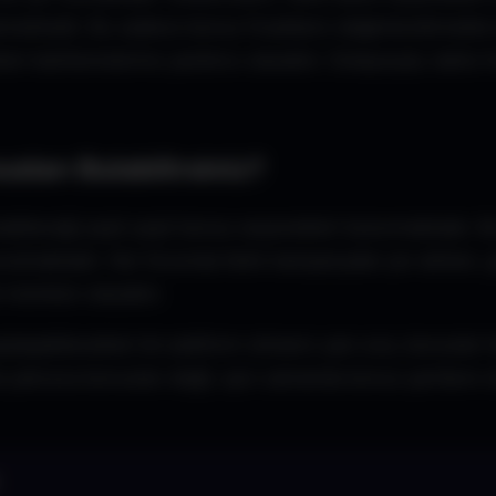
rekmektedir. Bu sadece bonus fırsatlarını değerlendirmekle
 belirlemelerine yardımcı olacaktır. Dolayısıyla, bahis for
sları Bulabilirsiniz?
anabileceği çeşit çeşit bonus seçenekleri bulunmaktadır. 
ulmaktadır. Her forumda farklı kampanyalar yer alırken, gü
k mümkün olacaktır.
aylaşabilecekleri bir platform olmanın yanı sıra, bonuslar h
la yalnızca bonusları değil, aynı zamanda bonus şartlarını 