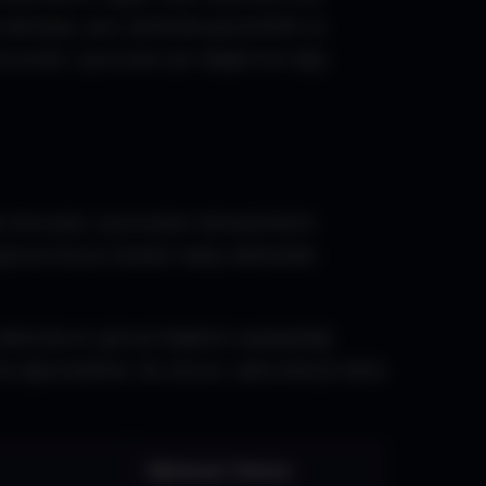
 kalmayıp, aynı zamanda güvenilirlik ve
umları, oyuncular için değerli bir bilgi
Bu bonuslar, oyuncuların deneyimlerini
ncel bonus listeleri takip edilmelidir.
akkında en güncel bilgilerin paylaşıldığı
da öğrenebilirler. Bu durum, daha bilinçli bahis
Minimum Yatırım