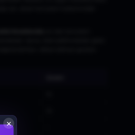
uğu için, alınan bonusların kullanımındaki
ahis forumlarında
yer alan bonusların
namaktadır. Ayrıca, farklı platformlardan gelen
ı değerlendirirken, dikkat edilmesi gereken
Çarpan
5x
3x
×
–